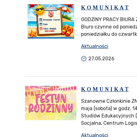
K O M U N I K A T
GODZINY PRACY BIURA ZN
Biuro czynne od poniedzi
poniedziałku do czwartku
Aktualności
27.05.2026
K O M U N I K A T
Szanowne Członkinie Z
maja (sobota) w godz. 
Studiów Edukacyjnych (
Socjalna, Centrum Logis
Aktualności