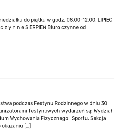
ziałku do piątku w godz. 08.00-12.00. LIPIEC
 c z y n n e SIERPIEŃ Biuro czynne od
ństwa podczas Festynu Rodzinnego w dniu 30
ganizatorami festynowych wydarzeń są: Wydział
ium Wychowania Fizycznego i Sportu, Sekcja
 okazaniu […]