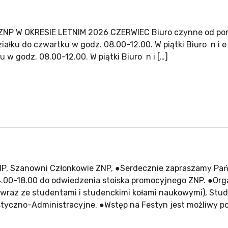
P W OKRESIE LETNIM 2026 CZERWIEC Biuro czynne od ponied
ałku do czwartku w godz. 08.00-12.00. W piątki Biuro n i e
 w godz. 08.00-12.00. W piątki Biuro n i […]
NP, Szanowni Członkowie ZNP, ●Serdecznie zapraszamy Pa
14.00-18.00 do odwiedzenia stoiska promocyjnego ZNP. ●Or
wraz ze studentami i studenckimi kołami naukowymi), Stud
tyczno-Administracyjne. ●Wstęp na Festyn jest możliwy po