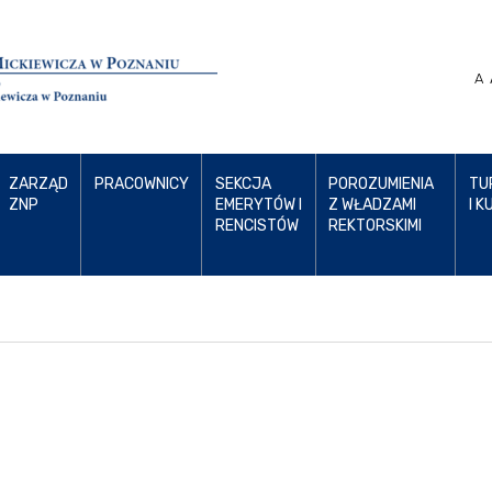
A
ZARZĄD
PRACOWNICY
SEKCJA
POROZUMIENIA
TU
ZNP
EMERYTÓW I
Z WŁADZAMI
I K
RENCISTÓW
REKTORSKIMI