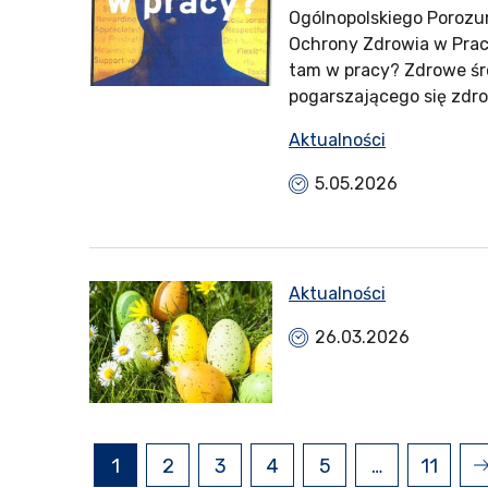
Ogólnopolskiego Porozu
Ochrony Zdrowia w Prac
tam w pracy? Zdrowe śr
pogarszającego się zdro
Aktualności
5.05.2026
Aktualności
26.03.2026
1
2
3
4
5
…
11