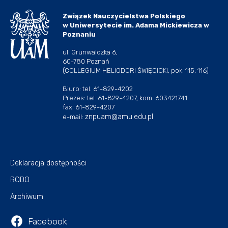
Związek Nauczycielstwa Polskiego
w Uniwersytecie im. Adama Mickiewicza w
Poznaniu
ul. Grunwaldzka 6,
60-780 Poznań
(COLLEGIUM HELIODORI ŚWIĘCICKI, pok. 115, 116)
Biuro: tel. 61-829-4202
Prezes: tel. 61-829-4207, kom. 603421741
fax: 61-829-4207
znpuam@amu.edu.pl
e-mail:
Deklaracja dostępności
RODO
Archiwum
Facebook