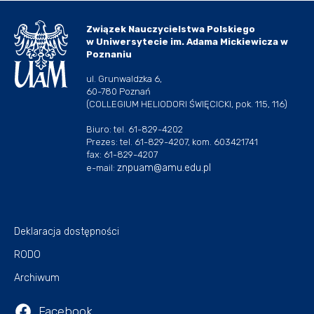
Związek Nauczycielstwa Polskiego
w Uniwersytecie im. Adama Mickiewicza w
Poznaniu
ul. Grunwaldzka 6,
60-780 Poznań
(COLLEGIUM HELIODORI ŚWIĘCICKI, pok. 115, 116)
Biuro: tel. 61-829-4202
Prezes: tel. 61-829-4207, kom. 603421741
fax: 61-829-4207
znpuam@amu.edu.pl
e-mail:
Deklaracja dostępności
RODO
Archiwum
Facebook