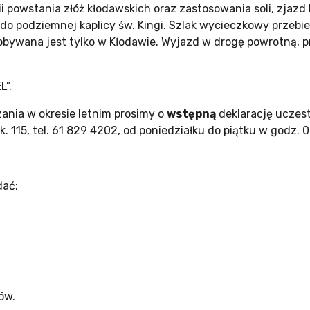
ii powstania złóż kłodawskich oraz zastosowania soli, zjaz
do podziemnej kaplicy św. Kingi. Szlak wycieczkowy przebi
wydobywana jest tylko w Kłodawie. Wyjazd w drogę powrotną,
L”.
nia w okresie letnim prosimy o
wstępną
deklarację uczest
. 115, tel. 61 829 4202, od poniedziałku do piątku w godz. 0
dać:
ów.