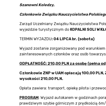
Szanowni Koledzy,
Członkowie Związku Nauczycielstwa Polskiego
Zarząd Uczelniany Związku Nauczycielstwa Pols
wyjeździe turystycznym do
KOPALNI SOLI W K
TERMIN WYJAZDU
: 04 LIPCA br. (sobota)
Wyjazd zostanie zorganizowany pod warunkiem z
zainteresowanych członków oraz osób towarzys
ODPŁATNOŚĆ: 210,00 PLN za osobę (pełna od
Członkowie ZNP w UAM opłacają 100,00 PLN,
wysokości 210,00 PLN.
Opłata zawiera: transport, opiekę pilota i prze
PROGRAM
: Wyjazd autokarem w godzinach porann
prawdziwym szybie górniczym z prędkością 6m/s. 