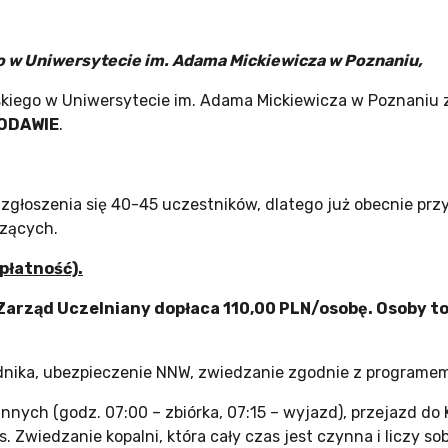
 w Uniwersytecie im. Adama Mickiewicza w Poznaniu,
kiego w Uniwersytecie im. Adama Mickiewicza w Poznaniu 
ŁODAWIE
.
głoszenia się 40-45 uczestników, dlatego już obecnie pr
zących.
płatność).
 Zarząd Uczelniany dopłaca 110,00 PLN/osobę. Osoby t
wodnika, ubezpieczenie NNW, zwiedzanie zgodnie z programem,
ych (godz. 07:00 – zbiórka, 07:15 – wyjazd), przejazd do K
Zwiedzanie kopalni, która cały czas jest czynna i liczy so