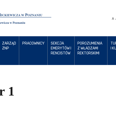
A
ZARZĄD
PRACOWNICY
SEKCJA
POROZUMIENIA
TU
ZNP
EMERYTÓW I
Z WŁADZAMI
I K
RENCISTÓW
REKTORSKIMI
 1